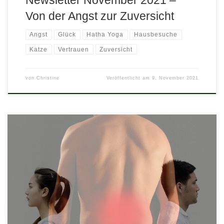
Von der Angst zur Zuversicht
Angst
Glück
Hatha Yoga
Hausbesuche
Katze
Vertrauen
Zuversicht
von
Christine
Veröffentlicht am
9. November 2021
Heute möchte ich darauf eingehen, wie neben einer Vielzahl
anderer Dinge auch Rückenschmerzen Einfluss auf Ihre
Partnerschaft nehmen können. Sagen wir einmal, Ihr Partner
arbeitet im Büro und sitzt daher sehr viel am Computer. Da sein
Arbeitsplatz wenig ergonomisch ist, geht ihm das irgendwann
ziemlich auf den Rücken. Sie haben […]