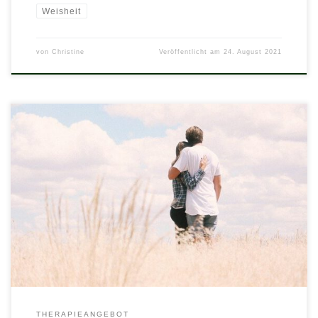
Weisheit
von
Christine
Veröffentlicht am
24. August 2021
Ein Paar ist mehr als die Summe zweier Menschen. Manche
Menschen können nicht alleine sein. Andere kommen sehr gut
alleine zurecht und machen ohnehin alles mit sich selbst aus.
Unabhängig davon, wozu wir selbst tendieren, entlockt uns eine
Partnerschaft Seiten mit denen wir als Single wenig zu tun
hatten. Als […]
THERAPIEANGEBOT