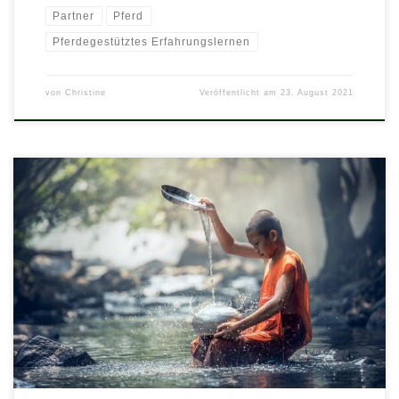
Partner
Pferd
Pferdegestütztes Erfahrungslernen
von
Christine
Veröffentlicht am
23. August 2021
Oft werden einschränkende Verhaltensmuster nicht bewusst
bemerkt und für ein Persönlichkeitsmerkmal gehalten. Sie fallen
erst als schädigend auf, wenn die körperliche oder seelische
Gesundheit bereits stark beeinträchtigt ist. Bei der Hypno-
Therapie werden Sie in eine Trance versetzt, bleiben aber
bewusst und ansprechbar. Sie eignet sich besonders, um die
Belastungen chronischer […]