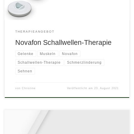
das? Wenn sensorische Reize […]
THERAPIEANGEBOT
Novafon Schallwellen-Therapie
Gelenke
Muskeln
Novafon
Schallwellen-Therapie
Schmerzlinderung
Sehnen
von
Christine
Veröffentlicht am
23. August 2021
Was ist Lasertherapie? Die ersten medizinischen Anwendungen