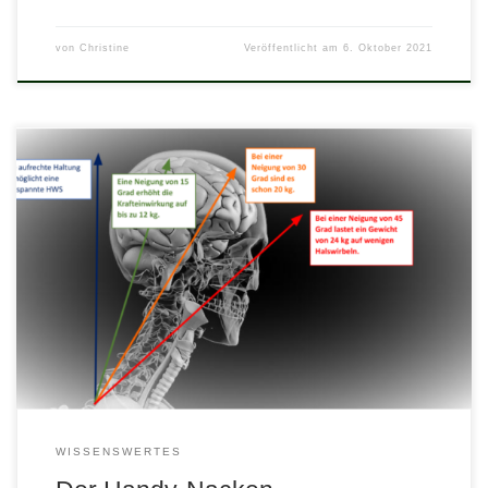
von
Christine
Veröffentlicht am
6. Oktober 2021
Wer viel nach unten auf sein Handy, Tablet oder Buch blickt,
belastet seine Wirbelsäule mit Extra-Gewicht, das auf den
Nacken drückt. Je stärker wir unseren Kopf nach vorne oder
hinten neigen, desto höher wird die Zugkraft auf
die Halswirbelsäule. Schon bei einem Neigungswinkel des Kopfes
um 15 Grad erhöht sich die […]
WISSENSWERTES