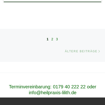
Beitragsnavigation
1
2
3
Äl
ÄLTERE BEITRÄGE
Terminvereinbarung:
0179 40 222 22
oder
info@heilpraxis-lilith.de