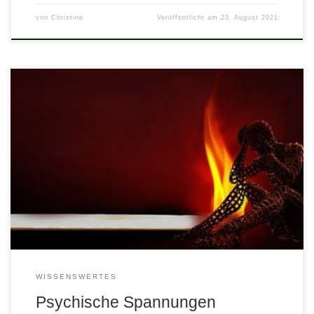
von
Christine
Veröffentlicht am
23. August 2021
Was verstehe ich unter psychischen Spannungszuständen?
Vielleicht kennen Sie das … es ist Sonntag und beim Gedanken
an Ihre Arbeit zieht sich etwas düster in Ihnen zusammen Sie
haben ein wichtiges Gespräch / Projekt vor sich und würden am
liebsten nicht hingehen. Jemand, der Ihnen wichtig ist braucht
Ihre Unterstützung, […]
WISSENSWERTES
Psychische Spannungen