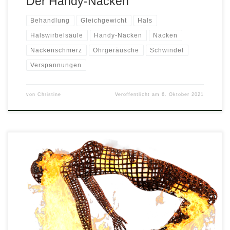
Der Handy-Nacken
Behandlung
Gleichgewicht
Hals
Halswirbelsäule
Handy-Nacken
Nacken
Nackenschmerz
Ohrgeräusche
Schwindel
Verspannungen
von
Christine
Veröffentlicht am
6. Oktober 2021
Mein Talent, die Wurzel des Übels zu finden, konnte ich an
hunderten Patienten schulen. Heute bin ich als Pfadfinderin
bekannt, die sich unermüdlich ihren Weg vom Symptom zur
Ursache vorarbeitet. In meiner Praxis gehe ich der Ursache für
Ihre Schmerzen auf den Grund. Welche Therapiemethoden, Mittel
und Wege ich hierzu […]