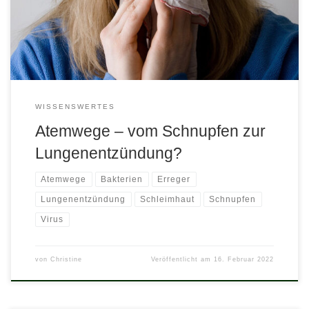
bestehenden Lungenerkrankung, mit einer eingeschränkten
Lungenfunktion (M. Bechterew) und Raucher. Doch keine Angst!
Ich möchte, dass Sie verstehen, was da vor sich geht. […]
WISSENSWERTES
Atemwege – vom Schnupfen zur
Lungenentzündung?
Atemwege
Bakterien
Erreger
Lungenentzündung
Schleimhaut
Schnupfen
Virus
von
Christine
Veröffentlicht am
16. Februar 2022