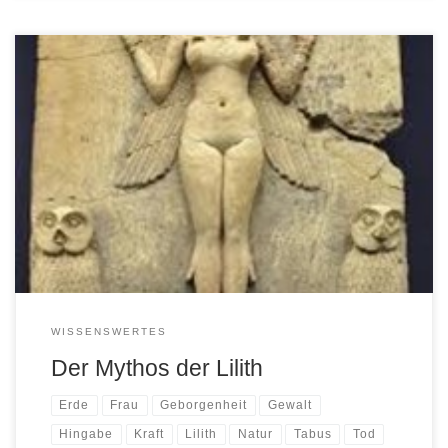
Lilith ist keine von diesen einladenden heroischen Figuren, die
unseren Idealen schmeichelt! Sie ist die ‚Regentin der
ungebändigten Kräfte der Natur, aber auch die Weisheit, die sich
in den tiefsten Geheimnissen des Menschseins verbirgt‘ (Quelle:
Antonia Langsdorf, ‚Lilith – die Weisheit der ungezähmten Frau‘).
Es war vor allem ihre Kraft, […]
WISSENSWERTES
Der Mythos der Lilith
Erde
Frau
Geborgenheit
Gewalt
Hingabe
Kraft
Lilith
Natur
Tabus
Tod