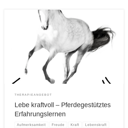
In Ergänzung und Begleitung zu einer transaktionsanalytisch
orientierten Paartherapie, aber auch in Einzeltherapien und als
ergänzende Erfahrung zur Seelenbilder-Reise, verhilft die
Begegnung mit dem Pferd häufig zu unerwarteten
Durchbrüchen.Die ‚seismographische‘ Wahrnehmung dieser
feinen Herdentiere öffnet den Blick dafür, was Mensch bewegt.
Das Pferd antwortet darauf ob Sie sich ambivalent bzw. […]
THERAPIEANGEBOT
Lebe kraftvoll – Pferdegestütztes
Erfahrungslernen
Aufmerksamkeit
Freude
Kraft
Lebenskraft