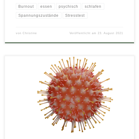
Burnout
essen
psychisch
schlafen
Spannungszustände
Stresstest
von
Christine
Veröffentlicht am
23. August 2021
Meine Naturheilpraxis ist geöffnet, sie darf allerdings nur mit
angelegter Mund-Nasen-Schutzmaske betreten werden! Ich
verzichte auf das Händeschütteln und beachte wie auch sonst die
gebotenen Hygienevorschriften in meiner Praxis. In meiner Praxis
werden Sie keinerlei Kontakt zu anderen Personen haben. Bitte
sehen Sie bei grippeähnlichen Symptomen oder wenn es in […]