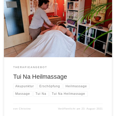
Tui Na bedeutet ‚schieben und greifen‘. Diese Massagetechnik ist
eine der 5 Säulen der Traditionell Chinesischen Medizin und es
heißt, sie ist älter als die Akupunktur. Ja, die Akupunktur sei
durch die Erfahrungen in der Tui Na entstanden. Massage kann
ich überall haben? Das habe ich schon oft gehört. Es […]
THERAPIEANGEBOT
Tui Na Heilmassage
Akupunktur
Erschöpfung
Heilmassage
Massage
Tui Na
Tui Na Heilmassage
von
Christine
Veröffentlicht am
23. August 2021