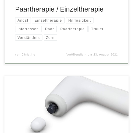
Paartherapie / Einzeltherapie
Angst
Einzeltherapie
Hilflosigkeit
Interressen
Paar
Paartherapie
Trauer
Verständnis
Zorn
von
Christine
Veröffentlicht am
23. August 2021
Die sanften Vibrationen des NOVAFON Schallwellengerätes
helfen, Schmerzen zu reduzieren. Über die tiefgreifende
Gewebestimulation werden körpereigene Mechanismen angeregt
und die Funktionalität und Ansteuerung der Muskulatur steigern
sich.Die Lokale Vibrationstherapie ist bei chronischen Schmerzen
sogar wirksamer als Aspirin und verbessert sogar die
Bewegungsfunktion bei Schlaganfallpatienten. Wie funktioniert