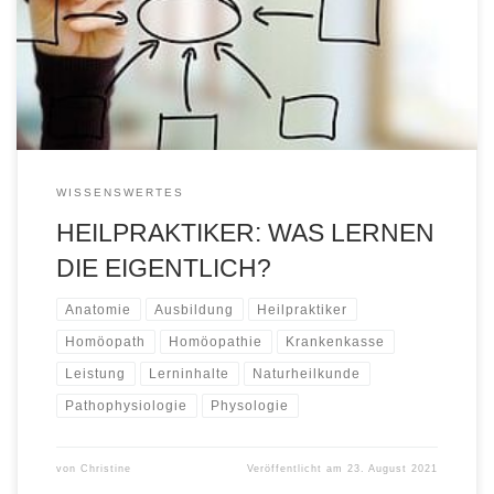
Unterschied? Sind Heilpraktiker nicht so Esoteriker? So mit
Energie und ein bisschen wie Voodoo und es hilft eigentlich nur,
wenn man dran […]
WISSENSWERTES
HEILPRAKTIKER: WAS LERNEN
DIE EIGENTLICH?
Anatomie
Ausbildung
Heilpraktiker
Homöopath
Homöopathie
Krankenkasse
Leistung
Lerninhalte
Naturheilkunde
Pathophysiologie
Physologie
von
Christine
Veröffentlicht am
23. August 2021