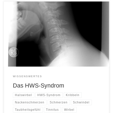
Treten wirbelsäulenbedingte Nackenschmerzen auf, spricht man
von einem HWS-Syndrom. Die Schmerzen können dabei bis in
die Arme, Hände und Schultern ausstrahlen. Ursächlich sind
häufig degenerative Veränderungen der Halswirbelsäule. Aber
auch andere Ursachen wie Verletzungen oder Fehlstellungen der
Wirbelsäule (z. B. Skoliose) können Auslöser sein. Ein
chronisches HWS-Syndrom entsteht meist durch plötzliche
Überbeanspruchung. Z. B. […]
WISSENSWERTES
Das HWS-Syndrom
Halswirbel
HWS-Syndrom
Kribbeln
Nackenschmerzen
Schmerzen
Schwindel
Taubheitsgefühl
Tinnitus
Wirbel