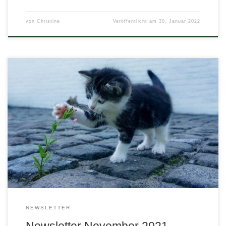
von
Christine
Veröffentlicht am
30. Januar 2022
Liebe Freunde und Wegbegleiter, manchmal ist mein Kopf wie
leergefegt, kennst du das? So viele Dinge geschehen und
beschäftigen mich. Was sind die Neuigkeiten? Was könnte dich
interessieren?
NEWSLETTER
Newsletter November 2021 –