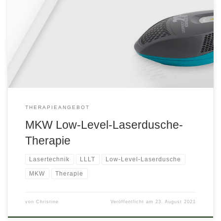
der Lasertechnik wurden im Jahr 1960 durchgeführt. Der Ungar
Endre Mester untersuchte im Jahr 1963 die Auswirkung von
niederenergetischer Laserstrahlung auf schlecht heilende
Wunden. Bei der Low Level Laser Therapie werden Lasergeräte
eingesetzt, die mit niederenergetischen (Low Level) Laserdioden
arbeiten. Der Effekt dieser […]
THERAPIEANGEBOT
MKW Low-Level-Laserdusche-
Therapie
Lasertechnik
LLLT
Low-Level-Laserdusche
MKW
Therapie
von
Christine
Veröffentlicht am
23. August 2021