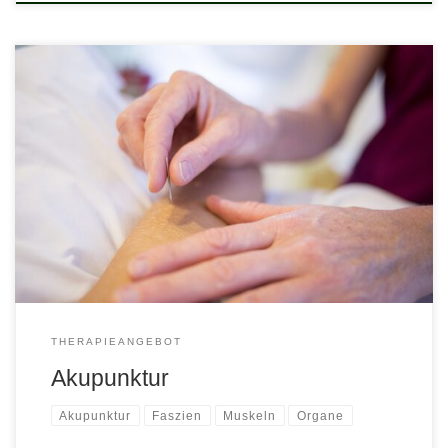
Es ist kaum zu glauben. Ein paar Nadeln in den Körper
gestochen sollen helfen?Zu Beginn meiner Ausbildung war ich
davon kaum überzeugt. Bis ich es am eigenen Leib erfahren
habe. Akupunktur ist starke Medizin!Moderne Messgeräte werden
immer feiner. Gewiss dauert es nicht mehr lange, bis wir in den
öffentlichen Medien […]
THERAPIEANGEBOT
Akupunktur
Akupunktur
Faszien
Muskeln
Organe