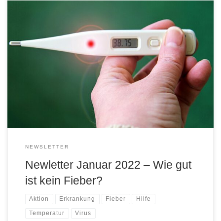
Liebe Freunde und Wegbegleiter*innen, In den letzten 15 Jahren
ist die Tendenz Erkrankungen im Keim zu ersticken, rasant
angestiegen. Fehlzeiten in der Arbeit oder Schule wollen oder
müssen um jeden Preis so gering wie möglich gehalten werden.
Es scheint, niemand möchte seinem Körper mehr die Zeit geben,
die die Natur […]
NEWSLETTER
Newletter Januar 2022 – Wie gut
ist kein Fieber?
Aktion
Erkrankung
Fieber
Hilfe
Temperatur
Virus