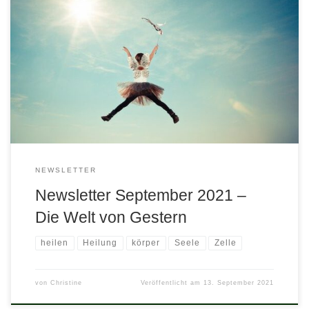
Liebe Freunde und Wegbegleiter/innen, dieser wundervolle
Spätsommer und Herbstbeginn ist viel zu schön, um in der
Vergangenheit zu wühlen. Und zugleich ist der Herbst die
Jahreszeit des Sammelns. Ernten, sammeln, haltbar machen der
Lebensmittel für den Winter. Das ist uralt und längst vorbei?
Täusche dich nicht! Es ist ein jahrtausendealtes […]
NEWSLETTER
Newsletter September 2021 –
Die Welt von Gestern
heilen
Heilung
körper
Seele
Zelle
von
Christine
Veröffentlicht am
13. September 2021