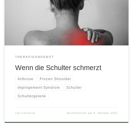
Leben. Mal tut eine bestimmte Bewegung weh, dann wieder nicht.
Und so warten wir ab in der Hoffnung, dass sich das wieder
geben wird. Ganz oft tut es das auch. Etwas Ruhe, eine gute
Salbe und alles wird quasi über Nacht wieder […]
THERAPIEANGEBOT
Wenn die Schulter schmerzt
Arthrose
Frozen Shoulder
Impingement-Syndrom
Schulter
Schultergelenk
von
Christine
Veröffentlicht am
6. Oktober 2021