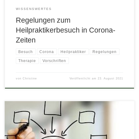
WISSENSWERTES
Regelungen zum
Heilpraktikerbesuch in Corona-
Zeiten
Besuch
Corona
Heilpraktiker
Regelungen
Therapie
Vorschriften
von
Christine
Veröffentlicht am
23. August 2021
Sie wissen, dass ein Heilpraktiker mit anderen Methoden und
Mitteln arbeitet, als ein Arzt. Aber was tut ein Heilpraktiker
eigentlich? Ist jeder Heilpraktiker ein Homöopath? Was ist der