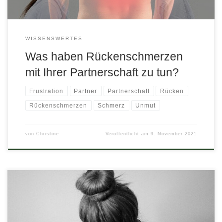
WISSENSWERTES
Was haben Rückenschmerzen
mit Ihrer Partnerschaft zu tun?
Frustration
Partner
Partnerschaft
Rücken
Rückenschmerzen
Schmerz
Unmut
von
Christine
Veröffentlicht am
9. November 2021
Meistens schleicht sich der Schmerz etappenweise in unser