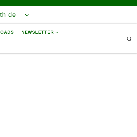
ith.de
OADS
NEWSLETTER
Se