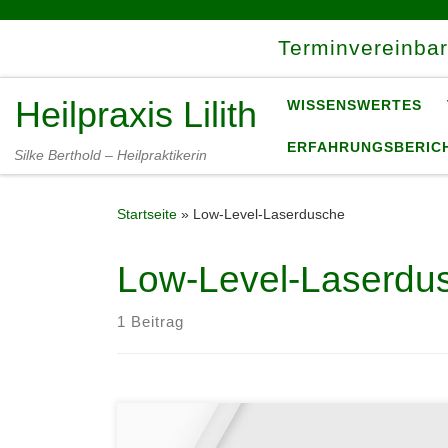
Zum Inhalt springen
Terminvereinba
Heilpraxis Lilith
WISSENSWERTES
ERFAHRUNGSBERIC
Silke Berthold – Heilpraktikerin
Startseite
»
Low-Level-Laserdusche
Low-Level-Laserdu
1 Beitrag
Was ist Lasertherapie? Die ersten medizinischen