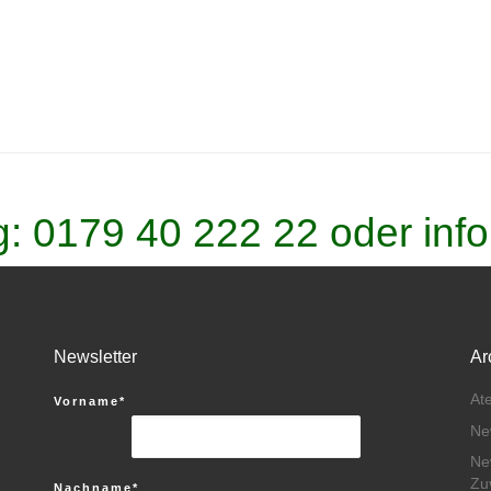
g:
0179 40 222 22
oder
info
Newsletter
Ar
At
Vorname*
Ne
Ne
Zu
Nachname*