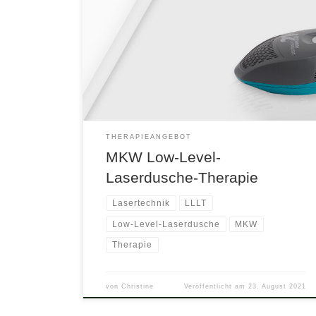
Anwendungen der Lasertechnik wurden im Jahr
1960 durchgeführt. Der Ungar Endre Mester
untersuchte im Jahr 1963 die Auswirkung von
niederenergetischer Laserstrahlung auf schlecht
heilende Wunden. Bei der Low Level Laser
Therapie werden Lasergeräte eingesetzt, die mit
niederenergetischen (Low Level) Laserdioden
arbeiten. Der Effekt dieser […]
THERAPIEANGEBOT
MKW Low-Level-
Laserdusche-Therapie
Lasertechnik
LLLT
Low-Level-Laserdusche
MKW
Therapie
von
Christine
Veröffentlicht am
23. August 2021