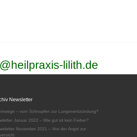
@heilpraxis-lilith.de
chiv Newsletter
emwege – vom Schnupfen zur Lungenentzündung?
wletter Januar 2022 – Wie gut ist kein Fieber?
wsletter November 2021 – Von der Angst zur
versicht