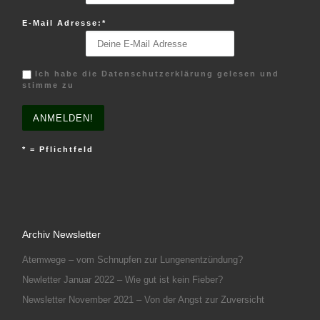
E-Mail Adresse:*
Ich habe die Datenschutzerklärung gelesen und
stimme zu
* = Pflichtfeld
Archiv Newsletter
Atemwege – vom Schnupfen zur Lungenentzündung?
Newletter Januar 2022 – Wie gut ist kein Fieber?
Newsletter November 2021 – Von der Angst zur Zuversicht