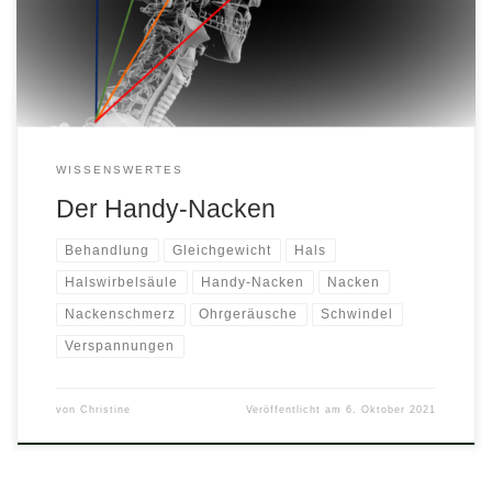
die Halswirbelsäule. Schon bei einem Neigungswinkel des Kopfes
um 15 Grad erhöht sich die […]
WISSENSWERTES
Der Handy-Nacken
Behandlung
Gleichgewicht
Hals
Halswirbelsäule
Handy-Nacken
Nacken
Nackenschmerz
Ohrgeräusche
Schwindel
Verspannungen
von
Christine
Veröffentlicht am
6. Oktober 2021