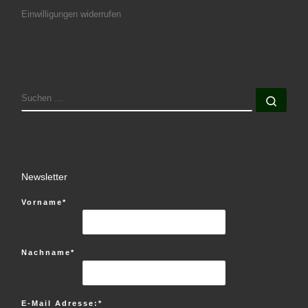
Einwilligungen widerrufen
SUCHE
Such
Newsletter
Vorname*
Nachname*
E-Mail Adresse:*