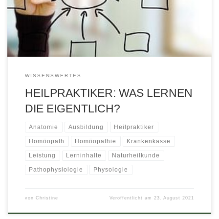
Energie und ein bisschen wie Voodoo und es hilft eigentlich nur,
wenn man dran […]
WISSENSWERTES
HEILPRAKTIKER: WAS LERNEN
DIE EIGENTLICH?
Anatomie
Ausbildung
Heilpraktiker
Homöopath
Homöopathie
Krankenkasse
Leistung
Lerninhalte
Naturheilkunde
Pathophysiologie
Physologie
von
Christine
Veröffentlicht am
23. August 2021