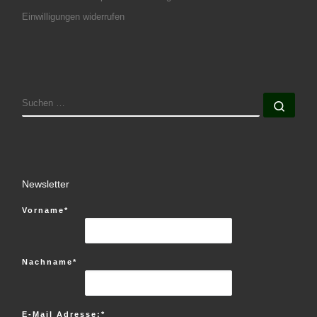
Einwilligungen widerrufen
SUCHE
Such
Newsletter
Vorname*
Nachname*
E-Mail Adresse:*