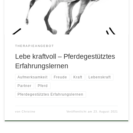
Durchbrüchen.Die ‚seismographische‘ Wahrnehmung dieser
feinen Herdentiere öffnet den Blick dafür, was Mensch bewegt.
Das Pferd antwortet darauf ob Sie sich ambivalent bzw. […]
THERAPIEANGEBOT
Lebe kraftvoll – Pferdegestütztes
Erfahrungslernen
Aufmerksamkeit
Freude
Kraft
Lebenskraft
Partner
Pferd
Pferdegestütztes Erfahrungslernen
von
Christine
Veröffentlicht am
23. August 2021