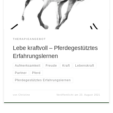
Durchbrüchen.Die ‚seismographische‘ Wahrnehmung dieser
feinen Herdentiere öffnet den Blick dafür, was Mensch bewegt.
Das Pferd antwortet darauf ob Sie sich ambivalent bzw. […]
THERAPIEANGEBOT
Lebe kraftvoll – Pferdegestütztes
Erfahrungslernen
Aufmerksamkeit
Freude
Kraft
Lebenskraft
Partner
Pferd
Pferdegestütztes Erfahrungslernen
von
Christine
Veröffentlicht am
23. August 2021