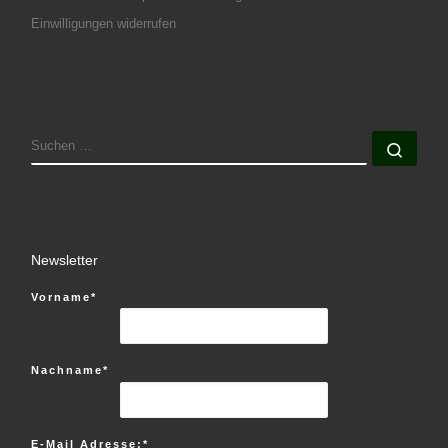
Einwilligungen widerrufen
SUCHE
Such
Newsletter
Vorname*
Nachname*
E-Mail Adresse:*