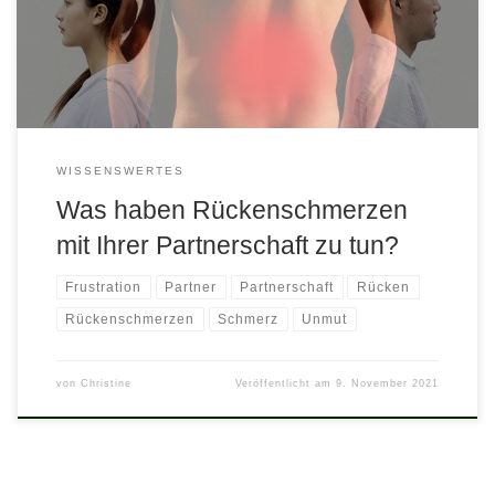
Arbeitsplatz wenig ergonomisch ist, geht ihm das irgendwann
ziemlich auf den Rücken. Sie haben […]
WISSENSWERTES
Was haben Rückenschmerzen
mit Ihrer Partnerschaft zu tun?
Frustration
Partner
Partnerschaft
Rücken
Rückenschmerzen
Schmerz
Unmut
von
Christine
Veröffentlicht am
9. November 2021