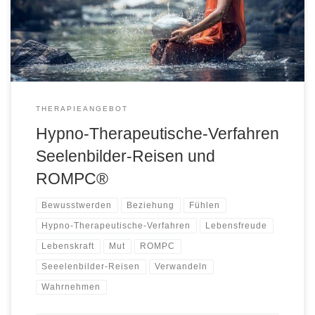
Therapie werden Sie in eine Trance versetzt, bleiben aber
bewusst und ansprechbar. Sie eignet sich besonders, um die
Belastungen chronischer […]
THERAPIEANGEBOT
Hypno-Therapeutische-Verfahren
Seelenbilder-Reisen und
ROMPC®
Bewusstwerden
Beziehung
Fühlen
Hypno-Therapeutische-Verfahren
Lebensfreude
Lebenskraft
Mut
ROMPC
Seeelenbilder-Reisen
Verwandeln
Wahrnehmen