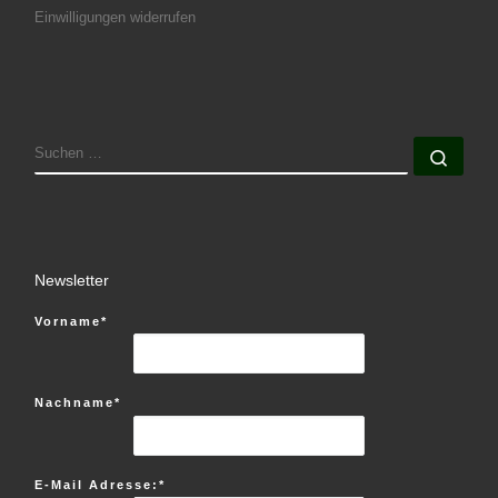
Einwilligungen widerrufen
SUCHE
Such
Newsletter
Vorname*
Nachname*
E-Mail Adresse:*