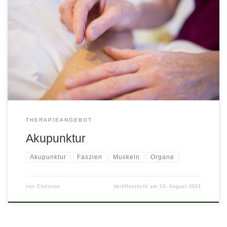
Es ist kaum zu glauben. Ein paar Nadeln in den Körper
gestochen sollen helfen?Zu Beginn meiner Ausbildung war ich
davon kaum überzeugt. Bis ich es am eigenen Leib erfahren
habe. Akupunktur ist starke Medizin!Moderne Messgeräte werden
immer feiner. Gewiss dauert es nicht mehr lange, bis wir in den
öffentlichen Medien […]
THERAPIEANGEBOT
Akupunktur
Akupunktur
Faszien
Muskeln
Organe
von
Christine
Veröffentlicht am
23. August 2021