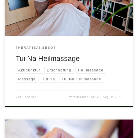
durch die Erfahrungen in der Tui Na entstanden. Massage kann
ich überall haben? Das habe ich schon oft gehört. Es […]
THERAPIEANGEBOT
Tui Na Heilmassage
Akupunktur
Erschöpfung
Heilmassage
Massage
Tui Na
Tui Na Heilmassage
von
Christine
Veröffentlicht am
23. August 2021