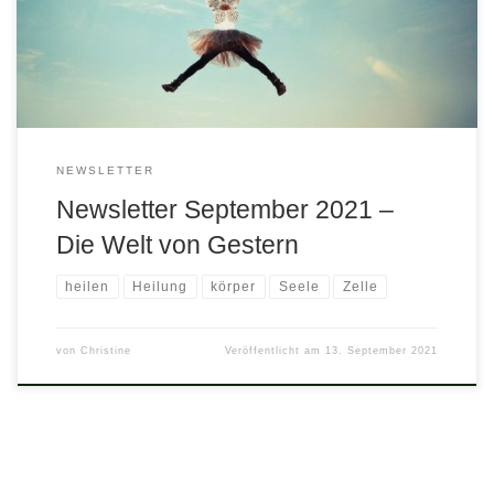
Lebensmittel für den Winter. Das ist uralt und längst vorbei?
Täusche dich nicht! Es ist ein jahrtausendealtes […]
NEWSLETTER
Newsletter September 2021 –
Die Welt von Gestern
heilen
Heilung
körper
Seele
Zelle
von
Christine
Veröffentlicht am
13. September 2021