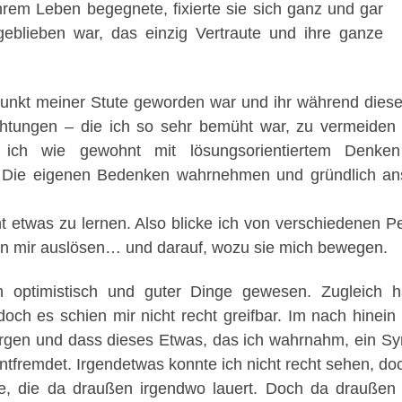
ihrem Leben begegnete, fixierte sie sich ganz und gar
 geblieben war, das einzig Vertraute und ihre ganze
unkt meiner Stute geworden war und ihr während dieser
htungen – die ich so sehr bemüht war, zu vermeiden 
 ich wie gewohnt mit lösungsorientiertem Denke
ch. Die eigenen Bedenken wahrnehmen und gründlich an
t etwas zu lernen. Also blicke ich von verschiedenen P
 in mir auslösen… und darauf, wozu sie mich bewegen.
optimistisch und guter Dinge gewesen. Zugleich h
h es schien mir nicht recht greifbar. Im nach hinein
ergen und dass dieses Etwas, das ich wahrnahm, ein Sy
 entfremdet. Irgendetwas konnte ich nicht recht sehen, do
e, die da draußen irgendwo lauert. Doch da draußen l