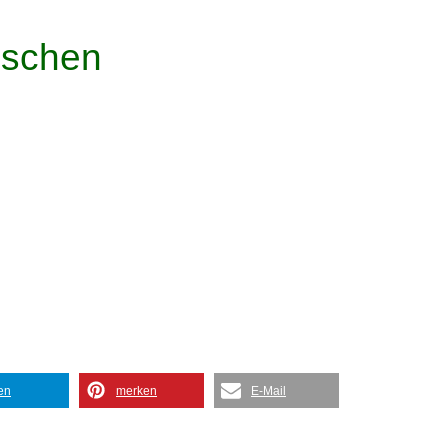
nschen
len
merken
E-Mail