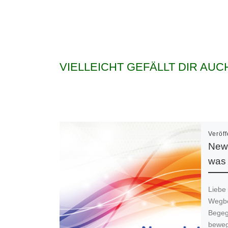
VIELLEICHT GEFÄLLT DIR AUC
Veröff
News
was 
Liebe
Wegbe
Begeg
beweg