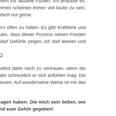
n ins aktuelle Fühlen. Ich erlaubte es.
immen scheinen immer viel lauter zu sein,
nfach nur gerne.
 offen zu halten. Es gibt Krafttiere und
auen, dass dieser Prozess seinen Frieden
 darf Gefühle zeigen, ich darf weinen und
😉
 Selbst dann noch zu vertrauen, wenn die
er schrecklich er sich anfühlen mag. Die
lassen. Auf wundersame Weise ist mir das
ragen haben. Die mich sein ließen, wie
t und euer Gehör gegeben!