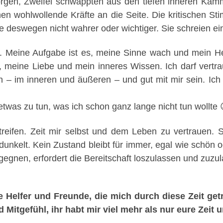
gen, Zweifel schwappten aus den tiefen inneren Kammer
hnen wohlwollende Kräfte an die Seite. Die kritischen St
e deswegen nicht wahrer oder wichtiger. Sie schreien ei
e. Meine Aufgabe ist es, meine Sinne wach und mein Herz
, meine Liebe und mein inneres Wissen. Ich darf vertr
n – im inneren und äußeren – und gut mit mir sein. Ich
etwas zu tun, was ich schon ganz lange nicht tun wollte 
streifen. Zeit mir selbst und dem Leben zu vertrauen.
nkelt. Kein Zustand bleibt für immer, egal wie schön od
gegnen, erfordert die Bereitschaft loszulassen und zuzu
 Helfer und Freunde, die mich durch diese Zeit get
d Mitgefühl, ihr habt mir viel mehr als nur eure Zei