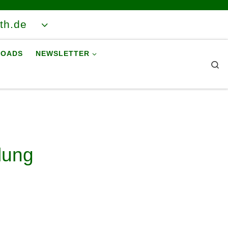
ith.de
OADS
NEWSLETTER
Se
lung