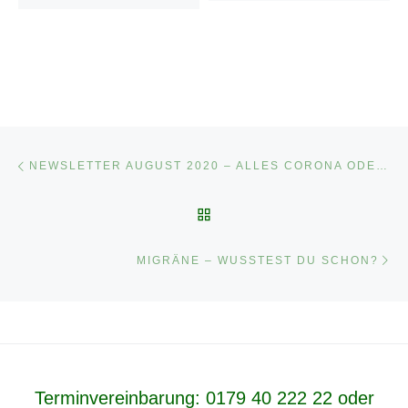
Beitragsnavigation
Vorheriger Beitrag
NEWSLETTER AUGUST 2020 – ALLES CORONA ODER WAS?
ZURÜCK ZUR BEITRAGSL
Nä
MIGRÄNE – WUSSTEST DU SCHON?
Terminvereinbarung:
0179 40 222 22
oder