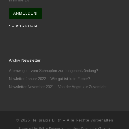
stimme zu
* = Pflichtfeld
Archiv Newsletter
Atemwege – vom Schnupfen zur Lungenentzündung?
Newletter Januar 2022 – Wie gut ist kein Fieber?
Newsletter November 2021 – Von der Angst zur Zuversicht
© 2026
Heilpraxis Lilith
– Alle Rechte vorbehalten
Powered by
WP
– Entworfen mit dem
Customizr-Theme