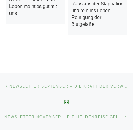
Raus aus der Stagnation
Leben meint es gut mit
und rein ins Leben! –
uns
Reinigung der
Blutgefäße
Beitragsnavigation
Vorheriger Beitrag
NEWSLETTER SEPTEMBER – DIE KRAFT DER VERWANDLUNG
ZURÜCK ZUR BEITRAGSL
Nä
NEWSLETTER NOVEMBER – DIE HELDENREISE GEHT WEITER