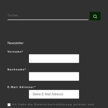
SUCHE
Such
Newsletter
Vorname*
Nachname*
E-Mail Adresse:*
Ich habe die Datenschutzerklärung gelesen und