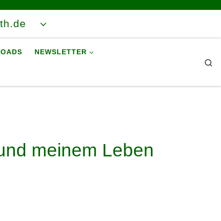
ith.de
OADS
NEWSLETTER
Se
s und meinem Leben