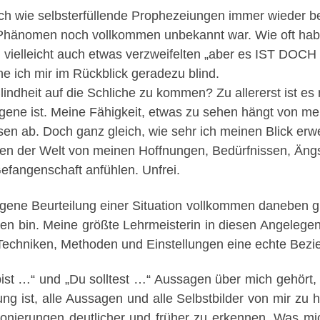
 wie selbsterfüllende Prophezeiungen immer wieder be
 Phänomen noch vollkommen unbekannt war. Wie oft hab
, vielleicht auch etwas verzweifelten „aber es IST DOCH
ne ich mir im Rückblick geradezu blind.
lindheit auf die Schliche zu kommen? Zu allererst ist 
eigene ist. Meine Fähigkeit, etwas zu sehen hängt von 
en ab. Doch ganz gleich, wie sehr ich meinen Blick erwe
ben der Welt von meinen Hoffnungen, Bedürfnissen, Ängst
fangenschaft anfühlen. Unfrei.
ene Beurteilung einer Situation vollkommen daneben ging
sen bin. Meine größte Lehrmeisterin in diesen Angelege
 Techniken, Methoden und Einstellungen eine echte Bezi
ist …“ und „Du solltest …“ Aussagen über mich gehört, d
 ist, alle Aussagen und alle Selbstbilder von mir zu hin
onierungen deutlicher und früher zu erkennen. Was mic