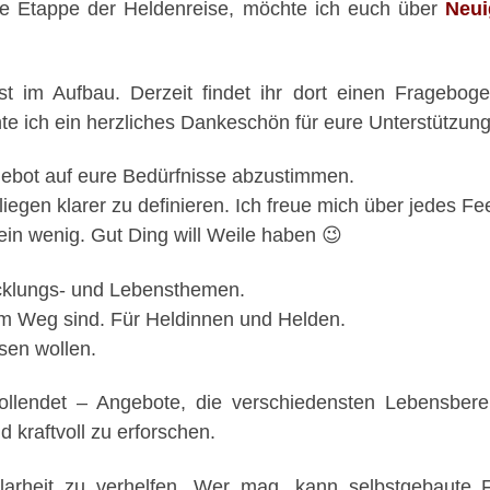
te Etappe der Heldenreise, möchte ich euch über
Neui
st im Aufbau. Derzeit findet ihr dort einen Fragebog
te ich ein herzliches Dankeschön für eure Unterstützun
gebot auf eure Bedürfnisse abzustimmen.
iegen klarer zu definieren. Ich freue mich über jedes F
ein wenig. Gut Ding will Weile haben 😉
icklungs- und Lebensthemen.
m Weg sind. Für Heldinnen und Helden.
hsen wollen.
vollendet – Angebote, die verschiedensten Lebensbere
 kraftvoll zu erforschen.
larheit zu verhelfen. Wer mag, kann selbstgebaute 